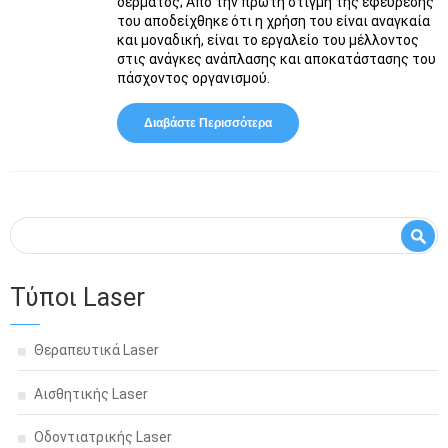
δέρματος; Από την πρώτη στιγμή της εφεύρεσής
του αποδείχθηκε ότι η χρήση του είναι αναγκαία
και μοναδική, είναι το εργαλείο του μέλλοντος
στις ανάγκες ανάπλασης και αποκατάστασης του
πάσχοντος οργανισμού.
Διαβάστε Περισσότερα
Για Η Αποκατάσταση
Ασθενών Με Τη Χρήση Των
Θεραπευτικών, Μη
Επεμβατικών Laser, Είναι
Αναγκαία Και Μοναδική!!!
Φόρμα αναζήτησης
Αναζήτηση
Τύποι Laser
Θεραπευτικά Laser
Αισθητικής Laser
Οδοντιατρικής Laser