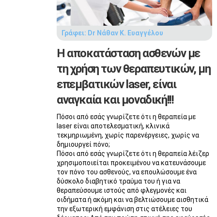
Γράφει:
Dr Νάθαν Κ. Ευαγγέλου
Η αποκατάσταση ασθενών με
τη χρήση των θεραπευτικών, μη
επεμβατικών laser, είναι
αναγκαία και μοναδική!!!
Πόσοι από εσάς γνωρίζετε ότι η θεραπεία με
laser είναι αποτελεσματική, κλινικά
τεκμηριωμένη, χωρίς παρενέργειες, χωρίς να
δημιουργεί πόνο;
Πόσοι από εσάς γνωρίζετε ότι η θεραπεία λέιζερ
χρησιμοποιείται προκειμένου να κατευνάσουμε
τον πόνο του ασθενούς, να επουλώσουμε ένα
δύσκολο διαβητικό τραύμα του ή για να
θεραπεύσουμε ιστούς από φλεγμονές και
οιδήματα ή ακόμη και να βελτιώσουμε αισθητικά
την εξωτερική εμφάνιση στις ατέλειες του