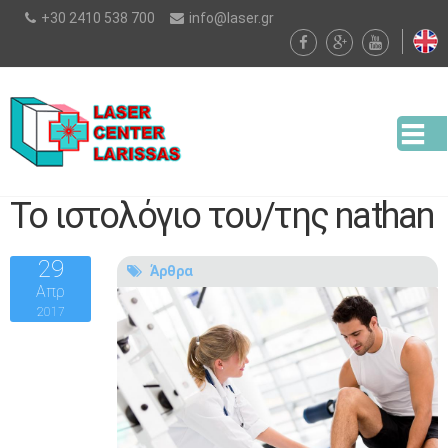
Παράκαμψη
+30 2410 538 700
info@laser.gr
προς το
κυρίως
περιεχόμενο
Το ιστολόγιο του/της nathan
29
Άρθρα
Απρ
2017