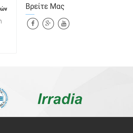
Βρείτε Μας
τών
ή