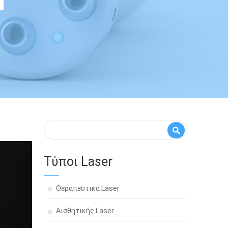
r
Φόρμα αναζήτησης
Αναζήτηση
Τύποι Laser
Θεραπευτικά Laser
Αισθητικής Laser