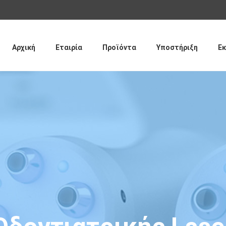
Παράκαμψη
προς το
κυρίως
περιεχόμενο
Αρχική
Εταιρία
Προϊόντα
Υποστήριξη
Εκ