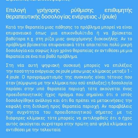
Επιλογή γρήγορης ρύθμισης επιθυμητής
θεραπευτικής δοσολογίας ενέργειας J (joule)
Κατά την θεραπεία μιας πάθησης το πρόβλημα μπορεί να είναι
επιφανειακό όπως μια επικονδυλίτιδα ή να βρίσκεται
βαθύτερα π.χ. στη ρίζα μιας ανερχόμενης δισκοκήλης. Αν το
πρόβλημα βρίσκεται επιφανειακά τότε απαιτείται πολύ μικρή
δοσολογία και σαφώς λίγο χρόνο θεραπείας εν αντιθέσει με μια
θεραπεία σε ένα πιο βαθύ πρόβλημα.
Στη νέα αυτή ψηφιακή συσκευή μπορείς να επιλέξεις
την ποσότητα ενέργειας σε joule μέσω μιας κλίμακας μεταξύ 1 -
4 joule. Ο προγραμματισμός της συσκευής είναι τέτοιος που
όταν (σύμφωνα με την κλίμακα που εσύ επέλεξες) η δοσολογία
περάσει στην υπό θεραπεία περιοχή τότε ακούγεται ένας
προειδοποιητικός ήχος πράγμα που σημαίνει ότι ο ιστός
δοσολογίθηκε ανάλογα και ότι θα πρέπει να μετακινήσεις την
κεφαλή στη διπλανή προς θεραπεία περιοχή. Αν παραβάλεις
την συχνότητα του προειδοποιητικού σήματος με τις
διάφορες κλίμακες τότε μπορείς να αντιληφθείς ότι ο ήχος
αυτός ακούγεται συχνότερα στην πρώτη από ψηλά κλίμακα εν
αντιθέσει με την τελευταία.