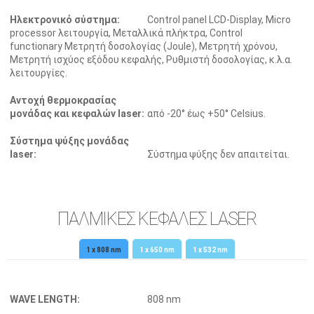
Ηλεκτρονικό σύστημα:
Control panel LCD-Display, Micro
processor λειτουργία, Μεταλλικά πλήκτρα, Control
functionary Μετρητή δοσολογίας (Joule), Μετρητή χρόνου,
Μετρητή ισχύος εξόδου κεφαλής, Ρυθμιστή δοσολογίας, κ.λ.α.
λειτουργίες.
Αντοχή θερμοκρασίας
μονάδας και κεφαλών laser:
από -20° έως +50° Celsius.
Σύστημα ψύξης μονάδας
laser:
Σύστημα ψύξης δεν απαιτείται.
ΠΑΛΜΙΚΕΣ ΚΕΦΑΛΕΣ LASER
1 x 808 nm
1 x 650 nm
1 x 532 nm
WAVE LENGTH:
808 nm