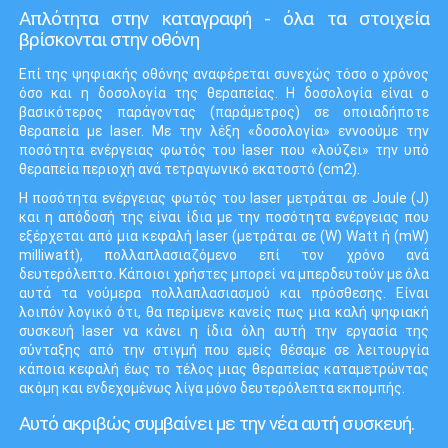
Απλότητα στην καταγραφή - όλα τα στοιχεία
βρίσκονται στην οθόνη
Επί της ψηφιακής οθόνης αναφέρεται συνεχώς τόσο ο χρόνος
όσο και η δοσολογία της θεραπείας. Η δοσολογία είναι ο
βασικότερος παράγοντας (παράμετρος) σε οποιαδήποτε
θεραπεία με laser. Με την λέξη «δοσολογία» εννοούμε την
ποσότητα ενέργειας φωτός του laser που «λούζει» την υπό
θεραπεία περιοχή ανά τετραγωνικό εκατοστό (cm
2
).
Η ποσότητα ενέργειας φωτός του laser μετράται σε Joule (J)
και η απόδοσή της είναι ίδια με την ποσότητα ενέργειας που
εξέρχεται από μια κεφαλή laser (μετράται σε (W) Watt ή (mW)
milliwatt), πολλαπλασιαζόμενο επί τον χρόνο ανά
δευτερόλεπτο. Κάποιοι χρήστες μπορεί να μπερδευτούν με όλα
αυτά τα νούμερα πολλαπλασιασμού και πρόσθεσης. Είναι
λοιπόν λογικό ότι, θα περίμενε κανείς πως μια καλή ψηφιακή
συσκευή laser να κάνει η ίδια όλη αυτή την εργασία της
σύνταξης από την στιγμή που εμείς θέσαμε σε λειτουργία
κάποια κεφαλή έως το τέλος μιας θεραπείας καταμετρώντας
ακόμη και ενδεχομένως λίγα μόνο δευτερόλεπτα εκπομπής.
Αυτό ακριβώς συμβαίνει με την νέα αυτή συσκευή.