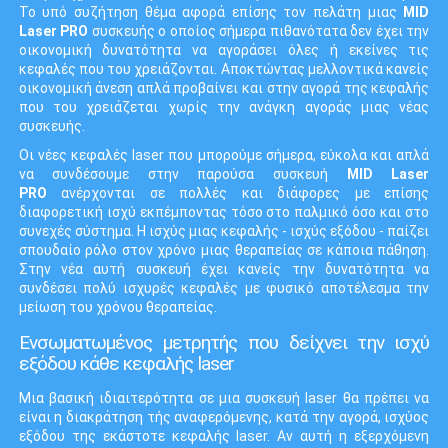
Το υπό συζήτηση θέμα αφορά επίσης τον πελάτη μιας
MID
Laser PRO
συσκευής ο οποίος σήμερα πιθανότατα δεν έχει την
οικονομική δυνατότητα να αγοράσει όλες ή εκείνες τις
κεφαλές που του χρειάζονται. Αποκτώντας μελλοντικά κανείς
οικονομική άνεση απλά προβαίνει και στην αγορά της κεφαλής
που του χρειάζεται χωρίς την ανάγκη αγοράς μιας νέας
συσκευής.
Οι νέες κεφαλές laser που μπορούμε σήμερα, εύκολα και απλά
να συνδέσουμε στην παρούσα συσκευή
MID Laser
PRO
ανέρχονται σε πολλές και διάφορες με επίσης
διαφορετική ισχύ εκπέμποντας τόσο στο παλμικό όσο και στο
συνεχές σύστημα. Η ισχύς μιας κεφαλής - ισχύς εξόδου - παίζει
σπουδαίο ρόλο στον χρόνο μιας θεραπείας σε κάποια πάθηση.
Στην νέα αυτή συσκευή έχει κανείς την δυνατότητα να
συνδέσει πολύ ισχυρές κεφαλές με φυσικό αποτέλεσμα την
μείωση του χρόνου θεραπείας.
Ενσωματωμένος μετρητής που δείχνει την ισχύ
εξόδου κάθε κεφαλής laser
Μια βασική ιδιαιτερότητα σε μια συσκευή laser θα πρέπει να
είναι η διακράτηση τής αναφερόμενης, κατά την αγορά, ισχύος
εξόδου της εκάστοτε κεφαλής laser. Αν αυτή η εξερχόμενη