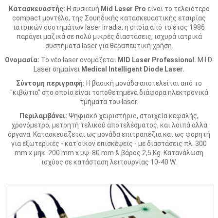
Κατασκευαστής:
Η συσκευή
Mid Laser Pro
είναι το τελειότερο
compact μοντέλο, της Σουηδικής κατασκευαστικής εταιρίας
ιατρικών συστημάτων laser Irradia, η οποία από το έτος 1986
παράγει μαζικά σε πολύ μικρές διαστάσεις, ισχυρά ιατρικά
συστήματα laser για θεραπευτική χρήση.
Ονομασία:
Το νέο laser ονομάζεται
MID Laser Professional.
M.I.D.
Laser σημαίνει
Medical Intelligent Diode Laser.
Σύντομη περιγραφή:
Η βασική μονάδα αποτελείται από το
"κιβώτιο" στο οποίο είναι τοποθετημένα διάφορα ηλεκτρονικά
τμήματα του laser.
Περιλαμβάνει:
Ψηφιακό χειριστήριο, στοιχεία κεφαλής,
χρονόμετρο, μετρητή τελικού αποτελέσματος, και λοιπά άλλα
όργανα. Κατασκευάζεται ως μονάδα επιτραπέζια και ως φορητή
για εξωτερικές - κατ'οίκον επισκέψεις - με διαστάσεις πλ. 300
mm x μηκ. 200 mm x υψ. 80 mm & βάρος 2,5 Kg. Κατανάλωση
ισχύος σε κατάσταση λειτουργίας 10-40 W.