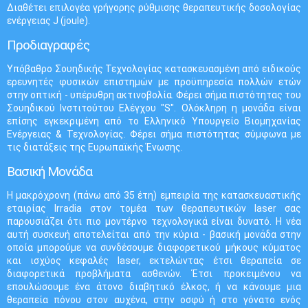
Διαθέτει επιλογέα γρήγορης ρύθμισης θεραπευτικής δοσολογίας
ενέργειας J (joule).
Προδιαγραφές
Υπόβαθρο Σουηδικής Τεχνολογίας κατασκευασμένη από ειδικούς
ερευνητές φυσικών επιστημών με προϋπηρεσία πολλών ετών
στην οπτική - υπέρυθρη ακτινοβολία. Φέρει σήμα πιστότητας του
Σουηδικού Ινστιτούτου Ελέγχου "S". Ολόκληρη η μονάδα είναι
επίσης εγκεκριμένη από το Ελληνικό Υπουργείο Βιομηχανίας
Ενέργειας & Τεχνολογίας. Φέρει σήμα πιστότητας σύμφωνα με
τις διατάξεις της Ευρωπαϊκής Ένωσης.
Βασική Μονάδα
Η μακρόχρονη (πάνω από 35 έτη) εμπειρία της κατασκευαστικής
εταιρίας Irradia στον τομέα των θεραπευτικών laser σας
παρουσιάζει ότι πιο μοντέρνο τεχνολογικά είναι δυνατό. Η νέα
αυτή συσκευή αποτελείται από την κύρια - βασική μονάδα στην
οποία μπορούμε να συνδέσουμε διαφορετικού μήκους κύματος
και ισχύος κεφαλές laser, εκτελώντας έτσι θεραπεία σε
διαφορετικά προβλήματα ασθενών. Έτσι προκειμένου να
επουλώσουμε ένα άτονο διαβητικό έλκος, ή να κάνουμε μια
θεραπεία πόνου στον αυχένα, στην οσφύ ή στο γόνατο ενός