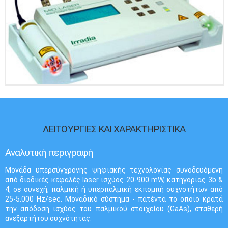
ΛΕΙΤΟΥΡΓΙΕΣ ΚΑΙ ΧΑΡΑΚΤΗΡΙΣΤΙΚΑ
Αναλυτική περιγραφή
Μονάδα υπερσύγχρονης ψηφιακής τεχνολογίας συνοδευόμενη
από διοδικές κεφαλές laser ισχύος 20-900 mW, κατηγορίας 3b &
4, σε συνεχή, παλμική ή υπερπαλμική εκπομπή συχνοτήτων από
25-5.000 Hz/sec. Μοναδικό σύστημα - πατέντα το οποίο κρατά
την απόδοση ισχύος του παλμικού στοιχείου (GaAs), σταθερή
ανεξαρτήτου συχνότητας.