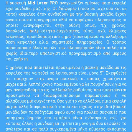
Η συσκευή
Mid Laser PRO
αναγνωρίζει αμέσως ποια κεφαλή
έχει συνδεθεί μαζί της. Οι διάφορες (τόσο σε ισχύ όσο και σε
τύπο) κεφαλές όταν συνδεθούν με την βασική μονάδα έχουν
εργοστασιακά προγραμματισθεί να παρέχουν πληροφορίες οι
οποίες αναγράφονται στην οθόνη όπως, π.χ. χρόνος,
δοσολογία, παλμικότητα-συχνότητες, τύπο, ισχύ, κλίμακες
ενέργειας, προειδοποιητικό σήμα (προκειμένου να αλλάξουμε
θέση κεφαλής) κ.λ.α. σημαντικές πληροφορίες. Ο τρόπος
παρουσίασης όλων αυτών των πληροφοριών είναι απλός και
χωρίς ιδιαίτερο υπολογιστικό προγραμματισμό από μέρους
του χρήστη.
Ο χρόνος που απαιτείται προκειμένου η βασική μονάδα με τις
κεφαλές της να τεθεί σε λειτουργία είναι μόνο 5". Σκεφθείτε
ότι υπάρχουν στην αγορά συσκευές οι οποίες χρειάζονται
μέχρι και 2' λεπτά χρόνο προκειμένου να λειτουργήσουν, για να
μην αναφερθούμε στις πολλαπλές ρυθμίσεις που απαιτούνται
προκειμένου να διαφοροποιήσουμε παραμέτρους ή να
αλλάξουμε μια συχνότητα. Όσο για το να αλλάξουμε μια κεφαλή
με μια άλλη διαφορετικού τύπου και ισχύος στην ίδια βασική
μονάδα δεν το συζητάμε αφού αυτό για πολλές συσκευές που
υπάρχουν σήμερα στο εμπόριο είναι ανύπαρκτο, ενώ για
κάποιες άλλες η σύνδεση επιτρέπεται μόνο για δυο κεφαλές το
ανώτερο και σε πολύ συγκεκριμένα μήκη κύματος εκπομπής