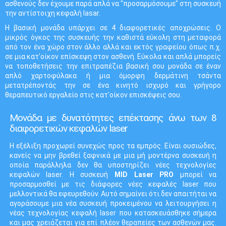
ασθενούς δεν έχουμε παρά απλά να "προσαρμόσουμε" στη συσκευή
την αντίστοιχη κεφαλή lasar.
Η βασική μονάδα υπάρχει σε 4 διαφορετικές αποχρώσεις. Ο
μικρός όγκος της συσκευής την καθιστά εύκολη στη μεταφορά
από τον ένα χώρο στον άλλο αλλά και εκτός γραφείου όπως π.χ.
σε μια κατ'οίκον επίσκεψη στον ασθενή. Εύκολα και απλά μπορείς
να τοποθετήσεις την επιτραπέζια βασική σου μονάδα σε έναν
απλό χαρτοφύλακα ή μια όμορφη δερμάτινη τσάντα
μετατρέποντάς την σε ένα κινητό ισχυρό και γρήγορο
θεραπευτικό εργαλείο στις κατ'οίκον επισκέψεις σου.
Μονάδα με δυνατότητες επέκτασης άνω των 8
διαφορετικών κεφαλών laser
Η εξέλιξη προχωρεί συνεχώς προς τα εμπρός. Είναι ουσιώδες,
κανείς να μην βρεθεί ξαφνικά με μια μή μοντέρνα συσκευή η
οποία παράλληλα δεν θα υποστηρίζει νέες τεχνολογίες
κεφαλών laser. Η συσκευή
MID Laser PRO
μπορεί να
προσαρμοσθεί με τις διάφορες νέες κεφαλές laser που
μελλοντικά θα εφευρεθούν. Αυτό σημαίνει ότι δεν απαιτήται να
αγοράσουμε μια νέα συσκευή προκειμένου να λειτουργήσει η
νέας τεχνολογίας κεφαλή laser που κατασκευάσθηκε σήμερα
και μας χρειάζεται για επί πλέον θεραπείες των ασθενών μας.