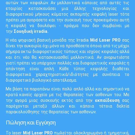
αυτών των κεφαλών. Αν μελλοντικά κάποιες από αυτές τις
εταιρίες κατασκευάσει μια άλλης τεχνολογίας και
διαφορετικού μήκους κύματος εκπομπής κεφαλή laser τότε
πρέπει μα αγοράσετε και την συσκευή τους προκειμένου αυτή
η κεφαλή να δουλέψει - πράγμα που δεν συμβαίνει με
την
Σουηδική irradia.
Η νέα ψηφιακή βασική μονάδα της Irradia
Mid Laser PRO
σας
δίνει την ευκαιρία όχι μόνο να προσθέσετε όποια από τις μέχρι
σήμερα οκτώ διαφορετικούς τύπους και ισχύος κεφαλές αλλά
και ότι νέο θα κατασκευασθεί μελλοντικά. Αν αναρωτιέστε
γιατί πρέπει να υπάρχουν πολλές και διαφορετικές κεφαλές η
απάντηση είναι απλή. Κάθε τύπος κεφαλής διαθέτει
διαφορετικά χαραχτηριστικά/ιδιότητες με συνέπεια το
διαφορετικό βιολογικό αποτέλεσμα.
Με βάση τα παραπάνω είναι πολύ απλό αλλά και σημαντικό να
κρατά κανείς αρχείο με τις θεραπείες των ασθενών του. Με
την αγορά μιας συσκευής εκτός από την
εκπαίδευση
σας
παρέχονται μεταξύ άλλων και κάποια τέτοια δελτία
παρακολούθησης της θεραπείας των ασθενών.
Πώληση και Εγγύηση
Το laser
Mid Laser PRO
πωλείται ολοκληρωμένο ή τμηματικά,