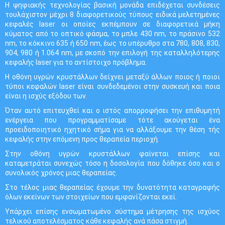
Η ψηφιακής τεχνολογίας βασική μονάδα επιδέχεται συνδέσεις
τουλάχιστον μέχρι 8 διαφορετικούς τύπους ειδικά μελετημένες
κεφαλές laser οι οποίες εκπέμπουν σε διαφορετικά μήκη
κύματος από το οπτικό φάσμα, το μπλε 430 nm, το πράσινο 532
nm, το κόκκινο 635 ή 650 nm, έως το υπέρυθρο στα 780, 808, 830,
904, 980 ή 1.064 nm, με σκοπό την επιλογή της καταλληλότερης
κεφαλής laser για το αντίστοιχο πρόβλημα.
Η οθόνη υγρών κρυστάλλων δείχνει μεταξύ άλλων ποιος ή ποιοι
τύποι κεφαλών laser είναι συνδεδεμένοι στην συσκευή και ποια
είναι η ισχύς εξόδου των.
Όταν αυτό επιτευχθεί και ο ιστός απορροφήσει την επιθυμητή
ενέργεια που προγραμματίσαμε τότε ακούγεται ένα
προειδοποιητικό ηχητικό σήμα για να αλλάξουμε την θέση τής
κεφαλής στην επόμενη προς θεραπεία περιοχή.
Στην οθόνη υγρών κρυστάλλων φαίνεται επίσης και
καταμετράται συνεχώς τόσο η δοσολογία που δόθηκε όσο και ο
συνολικός χρόνος μιας θεραπείας.
Στο τέλος μιας θεραπείας έχουμε την δυνατότητα καταγραφής
όλων εκείνων των στοιχείων που εμφανίζονται εκεί.
Υπάρχει επίσης ενσωματωμένο σύστημα μέτρησης της ισχύος
τελικού αποτελέσματος κάθε κεφαλής ανά πάσα στιγμή.