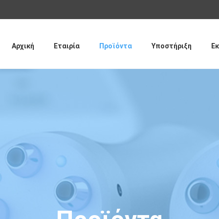
Παράκαμψη
προς το
κυρίως
περιεχόμενο
Αρχική
Εταιρία
Προϊόντα
Υποστήριξη
Εκ