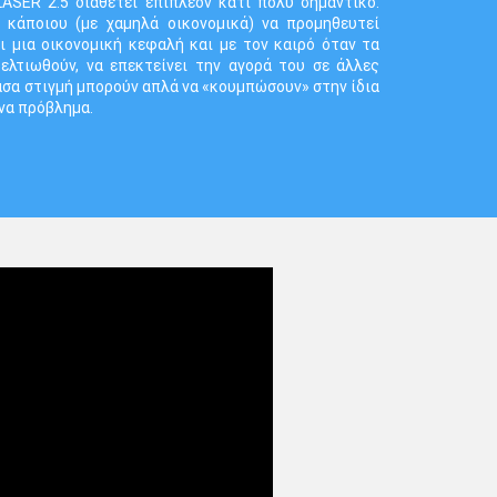
ASER 2.5 διαθέτει επιπλέον κάτι πολύ σημαντικό.
κάποιου (με χαμηλά οικονομικά) να προμηθευτεί
ι μια οικονομική κεφαλή και με τον καιρό όταν τα
ελτιωθούν, να επεκτείνει την αγορά του σε άλλες
πάσα στιγμή μπορούν απλά να «κουμπώσουν» στην ίδια
να πρόβλημα.