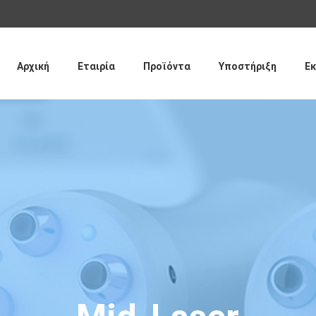
Παράκαμψη
προς το
κυρίως
περιεχόμενο
Αρχική
Εταιρία
Προϊόντα
Υποστήριξη
Εκ