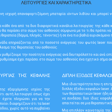
ΛΕΙΤΟΥΡΓΙΕΣ ΚΑΙ ΧΑΡΑΚΤΗΡΙΣΤΙΚΑ
νη ισχυρή επαναφορτιζόμενη μπαταρία ιόντων λιθίου και μπορεί να
ια κάθε ένα από τα δυο διαφορετικά κανάλια λειτουργίας της κάθε
θα περάσει στο σώμα του ασθενούς σύμφωνα με το τι θα πρέπει να
 θεραπεία (δέρμα, πληγές, τένοντες) ή σε ένα πιο βαθιά ευρισκόμενο
ονάδα επηρεάζονται από το ποσοστό ενέργειας του φωτός laser που
έλεσμα της θεραπείας του ασθενούς.
 ρυθμίζουμε την ποσότητα ενέργειας ανά δευτερόλεπτο και ανά cm2
ρυθμίσαμε έχει περάσει στο σώμα του ασθενούς ένα ηχητικό σήμα α
ΟΥΡΓΙΑΣ ΤΗΣ ΚΕΦΑΛΗΣ
ΔΙΠΛΗ ΕΞΟΔΟΣ ΚΕΦΑΛΩ
Μια ιδιαιτερότητα που η επιτρ
διπλές έξοδοι κεφαλών laser. 
της εξερχόμενης ισχύος της
των θεραπευτικών laser ήδη α
ότι αυτή λειτουργεί όπως έχει
να συνδέσει δυο ίδιες κεφαλ
ς έχετε πληρώσει για να την
απαιτείται σε μια θεραπευτική
ποίοι διαφημίζουν ότι τα laser
όδου, χωρίς αυτό να συμβαίνει
Μια επιπλέον καινοτομία της 