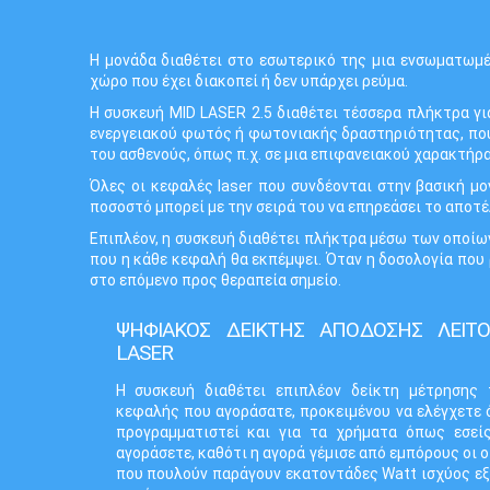
Η μονάδα διαθέτει στο εσωτερικό της μια ενσωματωμέ
χώρο που έχει διακοπεί ή δεν υπάρχει ρεύμα.
Η συσκευή MID LASER 2.5 διαθέτει τέσσερα πλήκτρα γ
ενεργειακού φωτός ή φωτονιακής δραστηριότητας, που 
του ασθενούς, όπως π.χ. σε μια επιφανειακού χαρακτήρα
Όλες οι κεφαλές laser που συνδέονται στην βασική μ
ποσοστό μπορεί με την σειρά του να επηρεάσει το αποτ
Επιπλέον, η συσκευή διαθέτει πλήκτρα μέσω των οποίων
που η κάθε κεφαλή θα εκπέμψει. Όταν η δοσολογία που 
στο επόμενο προς θεραπεία σημείο.
ΨΗΦΙΑΚΟΣ ΔΕΙΚΤΗΣ ΑΠΟΔOΣΗΣ ΛΕΙΤ
LASER
Η συσκευή διαθέτει επιπλέον δείκτη μέτρησης 
κεφαλής που αγοράσατε, προκειμένου να ελέγχετε 
προγραμματιστεί και για τα χρήματα όπως εσεί
αγοράσετε, καθότι η αγορά γέμισε από εμπόρους οι ο
που πουλούν παράγουν εκατοντάδες Watt ισχύος εξ