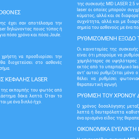
της συσκευής MID LASER 2.5 
laser οι οποίες μπορούν συγχ
 ΟΘΟΝΕΣ
κύματος, αλλά και σε διαφορε
συχνότητα, αλλά και με διαφ
νης έχει σαν αποτέλεσμα την
σημεία του ασθενούς με ένα πο
ser δηλώνοντας ποιος τύπος ή
για πόσο χρόνο και πόσα Joule.
ΡΥΘΜΙΖΟΜΕΝΗ ΕΞΟΔΟ 
Οι καινοτομίες της συσκευής
είναι ότι μπορούμε να ρυθμί
 χρήστη να προσδιορίσει την
χαμηλότερες σε υψηλότερες. 
θα διοχετεύσει στο ασθενές
εκτός από το υπερπαλμικό las
σήμα.
αντ' αυτού ρυθμίζεται μόνο ο
Σ ΚΕΦΑΛΗΣ LASER
θέλει να ρυθμίσει φωτονια
θεραπευτική αγωγή.
ς της εκπομπής του φωτός από
ΡΥΘΜΙΣΗ ΤΟΥ ΧΡΟΝΟΥ
ιάστημα δέκα λεπτά. Όταν το
αι με ένα διπλό ήχο.
Ο χρόνος δοσολόγησης μεταξ
λεπτά ή δευτερόλεπτα καθισ
ένα ορισμένο είδος της θεραπε
ΟΙΚΟΝΟΜΙΚΑ ΕΥΕΛΙΚΤΗ