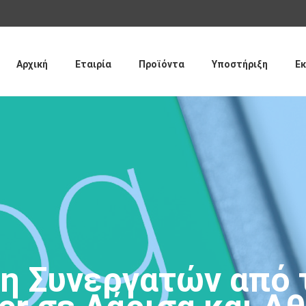
Παράκαμψη
προς το
κυρίως
περιεχόμενο
Αρχική
Εταιρία
Προϊόντα
Υποστήριξη
Εκ
η Συνεργατών από 