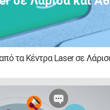
er σε Λάρισα και Α
πό τα Κέντρα Laser σε Λάρισ