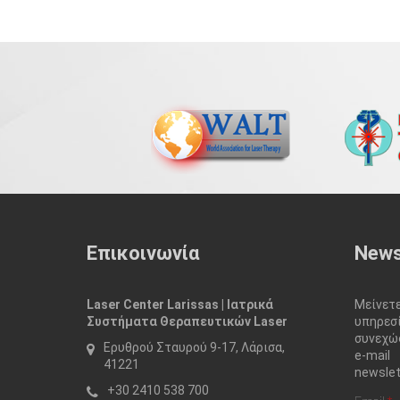
Επικοινωνία
News
Laser Center Larissas | Ιατρικά
Μείνε
Συστήματα Θεραπευτικών Laser
υπηρεσ
συνεχώς
Ερυθρού Σταυρού 9-17, Λάρισα,
e-mai
41221
newslet
+30 2410 538 700