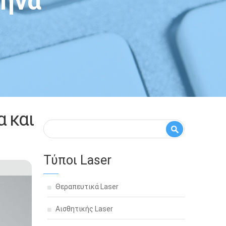
θήνα
α και
Φόρμα αναζήτησης
Αναζήτηση
Τύποι Laser
Θεραπευτικά Laser
Αισθητικής Laser