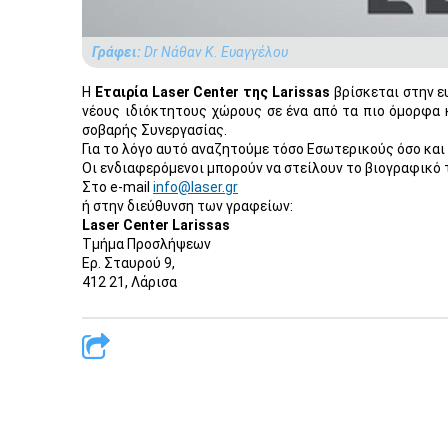
Γράφει:
Dr Νάθαν Κ. Ευαγγέλου
Η
Εταιρία Laser Center της Larissas
βρίσκεται στην ε
νέους ιδιόκτητους χώρους σε ένα από τα πιο όμορφα κ
σοβαρής Συνεργασίας.
Για το λόγο αυτό αναζητούμε τόσο Εσωτερικούς όσο κα
Οι ενδιαφερόμενοι μπορούν να στείλουν το βιογραφικό 
Στο e-mail
info@laser.gr
ή στην διεύθυνση των γραφείων:
Laser Center Larissas
Τμήμα Προσλήψεων
Ερ. Σταυρού 9,
412 21, Λάρισα