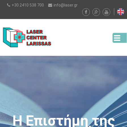
Παράκαμψη
+30 2410 538 700
info@laser.gr
προς το
κυρίως
περιεχόμενο
Η Επιστήμη της