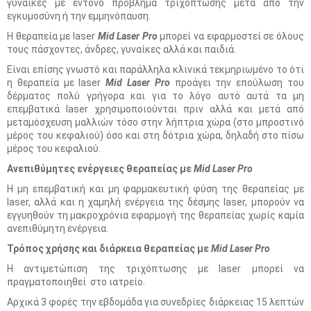
γυναίκες με έντονο πρόβλημα τριχόπτωσης μετά από την
εγκυμοσύνη ή την εμμηνόπαυση.
Η θεραπεία με laser
Mid Laser Pro
μπορεί να εφαρμοστεί σε όλους
τους πάσχοντες, άνδρες, γυναίκες αλλά και παιδιά.
Είναι επίσης γνωστό και παράλληλα κλινικά τεκμηριωμένο το ότι
η θεραπεία με laser
Mid Laser Pro
προάγει την επούλωση του
δέρματος πολύ γρήγορα και για το λόγο αυτό αυτά τα μη
επεμβατικά laser χρησιμοποιούνται πριν αλλά και μετά από
μεταμόσχευση μαλλιών τόσο στην λήπτρια χώρα (στο μπροστινό
μέρος του κεφαλιού) όσο και στη δότρια χώρα, δηλαδή στο πίσω
μέρος του κεφαλιού.
Ανεπιθύμητες ενέργειες θεραπείας με
Mid Laser Pro
Η μη επεμβατική και μη φαρμακευτική φύση της θεραπείας με
laser, αλλά και η χαμηλή ενέργεια της δέσμης laser, μπορούν να
εγγυηθούν τη μακροχρόνια εφαρμογή της θεραπείας χωρίς καμία
ανεπιθύμητη ενέργεια.
Τρόπος χρήσης και διάρκεια θεραπείας με
Mid Laser Pro
Η αντιμετώπιση της τριχόπτωσης με laser μπορεί να
πραγματοποιηθεί στο ιατρείο.
Αρχικά 3 φορές την εβδομάδα για συνεδρίες διάρκειας 15 λεπτών