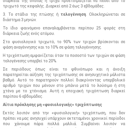
διάρκεια της οποίας η τρίχα προετοιμάζεται να πέσει από το
τριχωτό της κεφαλής. Διαρκεί από 2 έως 3 εβδομάδες.
3. Το στάδιο της πτώσης ή
τελογέννηση
. Ολοκληρώνεται σε
διάστημα 3 μηνών.
Το ίδιο φαινόμενο επαναλαμβάνεται περίπου 25 φορές στη
διάρκεια ζωής ενός ατόμου.
Στο φυσιολογικό τριχωτό, το 90% των τριχών βρίσκονται σε
φάση αναγέννησης και το 10% σε φάση τελογέννησης.
Η τριχόπτωση εμφανίζεται όταν το ποσοστό των τριχών σε φάση
τελογένεσης υπερβεί το 20%.
Σε περιόδους όπως είναι το φθινόπωρο και η άνοιξη
παρατηρείται αύξηση της τριχόπτωσης σε ανησυχητικό μάλιστα
βαθμό. Αυτό το παρατηρούν πολλοί διακρίνοντας υπερβολικό
αριθμό τριχών που μένουν στο μπάνιο μετά το λούσιμο ή στη
χτένα με το χτένισμα. Αυτή η εποχιακή τριχόπτωση διαρκεί
περίπου 6 εβδομάδες.
Αίτια πρόκλησης μη «φυσιολογικής» τριχόπτωσης
Εκτός λοιπόν από την «φυσιολογική» τριχόπτωση, που δεν
πρέπει να μας ανησυχεί υπάρχουν εκτεταμένοι χρονικοί περίοδοι
που χάνουμε πάρα πολλά μαλλιά. Συμβαίνει λοιπόν να