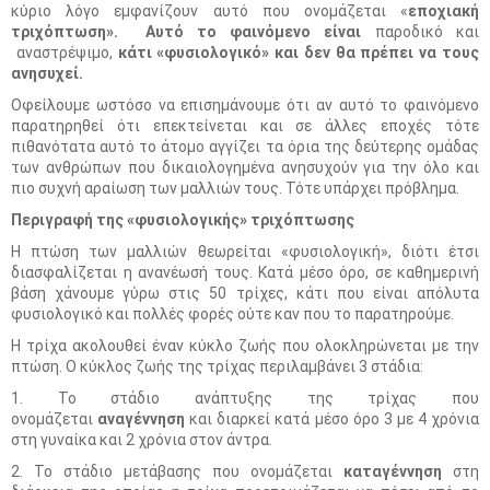
κύριο λόγο εμφανίζουν αυτό που ονομάζεται «
εποχιακή
τριχόπτωση». Αυτό το φαινόμενο είναι
παροδικό και
αναστρέψιμο,
κάτι «φυσιολογικό» και δεν θα πρέπει να τους
ανησυχεί.
Οφείλουμε ωστόσο να επισημάνουμε ότι αν αυτό το φαινόμενο
παρατηρηθεί ότι επεκτείνεται και σε άλλες εποχές τότε
πιθανότατα αυτό το άτομο αγγίζει τα όρια της δεύτερης ομάδας
των ανθρώπων που δικαιολογημένα ανησυχούν για την όλο και
πιο συχνή αραίωση των μαλλιών τους. Τότε υπάρχει πρόβλημα.
Περιγραφή της «φυσιολογικής» τριχόπτωσης
Η πτώση των μαλλιών θεωρείται «φυσιολογική», διότι έτσι
διασφαλίζεται η ανανέωσή τους. Κατά μέσο όρο, σε καθημερινή
βάση χάνουμε γύρω στις 50 τρίχες, κάτι που είναι απόλυτα
φυσιολογικό και πολλές φορές ούτε καν που το παρατηρούμε.
Η τρίχα ακολουθεί έναν κύκλο ζωής που ολοκληρώνεται με την
πτώση. Ο κύκλος ζωής της τρίχας περιλαμβάνει 3 στάδια:
1. Το στάδιο ανάπτυξης της τρίχας που
ονομάζεται
αναγέννηση
και διαρκεί κατά μέσο όρο 3 με 4 χρόνια
στη γυναίκα και 2 χρόνια στον άντρα.
2. Το στάδιο μετάβασης που ονομάζεται
καταγέννηση
στη