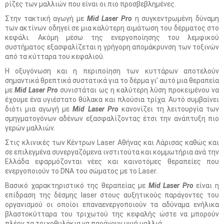
ρίζες των μαλλιών που είναι οι πιο προσβεβλημένες.
Στην τακτική αγωγή με
Mid Laser Pro
η συγκεντρωμένη δύναμη
των ακτίνων οδηγεί σε μια καλύτερη αιμάτωση του δέρματος στο
κεφάλι. Ακόμη μέσω της ενεργοποίησης του λεμφικού
συστήματος εξασφαλίζεται η γρήγορη απομάκρυνση των τοξινών
από τα κύτταρα του κεφαλιού.
Η οξυγόνωση και η περιποίηση των κυττάρων αποτελούν
σημαντικά θρεπτικά συστατικά για το δέρμα γι’ αυτό μια θεραπεία
με
Mid Laser Pro
συνιστάται ως η καλύτερη λύση προκειμένου να
έχουμε ένα υγιέστατο θύλακα και πλούσια τρίχα. Αυτό συμβαίνει
διότι μια αγωγή με
Mid Laser Pro
κανονίζει τη λειτουργία των
σμηγματογόνων αδένων εξασφαλίζοντας έτσι την ανάπτυξη πιο
γερών μαλλιών.
Στις κλινικές των Κέντρων Laser Αθήνας και Λάρισας καθώς και
σε επιλεγμένα συνεργαζόμενα ινστιτούτα και κομμωτήρια ανά την
Ελλάδα εφαρμόζονται νέες και καινοτόμες θεραπείες που
ενεργοποιούν το DNA του σώματος με το Laser.
Βασικό χαρακτηριστικό της θεραπείας με
Mid Laser Pro
είναι η
επίδραση της δέσμης laser στους αυξητικούς παράγοντες του
οργανισμού οι οποίοι επαναενεργοποιούν τα αδύναμα ενήλικα
βλαστοκύτταρα του τριχωτού της κεφαλής ώστε να μπορούν
πλέον τα τριχοθυλάκια να παράγουν υγιή μαλλιά.