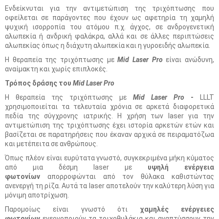
Ενδείκνυται για την αντιμετώπιση της τριχόπτωσης που
οφείλεται σε παράγοντες που έχουν ως αφετηρία τη χαμηλή
ψυχική ισορροπία του ατόμου π.χ. άγχος, σε ανδρογενετική
αλωπεκία ή ανδρική φαλάκρα, αλλά και σε άλλες περιπτώσεις
αλωπεκίας όπως η διάχυτη αλωπεκία και η γυροειδής αλωπεκία.
Η θεραπεία της τριχόπτωσης με
Mid Laser Pro
είναι ανώδυνη,
αναίμακτη και χωρίς επιπλοκές.
Τρόπος δράσης του
Mid Laser Pro
Η θεραπεία της τριχόπτωσης με
Mid Laser Pro
-
LLLT
χρησιμοποιείται τα τελευταία χρόνια σε αρκετά διαφορετικά
πεδία της σύγχρονης ιατρικής. Η χρήση των laser για την
αντιμετώπιση της τριχόπτωσης έχει ιστορία αρκετών ετών και
βασίζεται σε παρατηρήσεις που έκαναν αρχικά σε πειραματόζωα
και μετέπειτα σε ανθρώπους.
Όπως πλέον είναι ευρύτατα γνωστό, συγκεκριμένα μήκη κύματος
από μια δέσμη laser με
υψηλή ενέργεια
φωτονίων
απορροφώνται από τον θύλακα καθιστώντας
ανενεργή τη ρίζα. Αυτά τα laser αποτελούν την καλύτερη λύση για
μόνιμη αποτρίχωση.
Παρομοίως είναι γνωστό ότι
χαμηλές ενέργειες
φωτονίων
ενεργοποιούν τα τριχοθυλάκια και αναπτύσσουν την