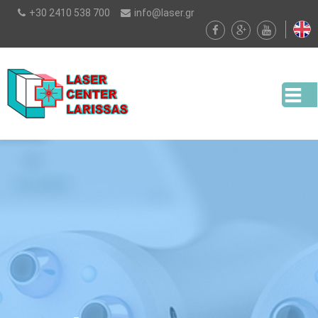
Παράκαμψη
+30 2410 538 700
info@laser.gr
προς το
κυρίως
περιεχόμενο