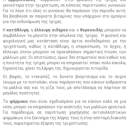
γενικότερα στην τριχόπτωση, σε κάποιες περιπτώσεις γυναικών.
Για το λόγο ότι όλες οι γυναίκες θα περάσουν την περίοδο αυτή.
Θα βοηθούσε αν παίρνετε βιταμίνες που υπάρχουν στο εμπόριο
για την ενδυνάμωση της τρίχας.
Η
κατάθλιψη
, η
έλλειψη σιδήρου
και ο
θυρεοειδής
μπορούν να
συμβάλλουν τα μέγιστα στην απώλεια της τρίχας. Η φυσική και
ψυχολογική μας κατάσταση είναι άρτια συνδεδεμένες με την
τριχόπτωση, καθώς η κατάθλιψη, η υπερκόπωση, το άγχος, η
έλλειψη ύπνου μπορούν να προκαλέσουν σημαντική πτώση των
μαλλιών μας. Οι επιπτώσεις, όμως δεν σταματούν εκεί καθώς και
η ποιότητα της τρίχας μπορεί να επηρεαστεί: σπάει πολύ εύκολα,
ξηραίνεται, χάνει τη λάμψη της, δημιουργείται πιτυρίδα.
Οι βαφές, το ντεκαπάζ, το δυνατό βούρτσισμα και το συχνό
ίσιωμα με το πιστολάκι είναι παράγοντες που κάνουν εύθραυστα
τα μαλλιά σας και τη ρίζα τους, με αποτέλεσμα να πέφτουν σε
μεγάλες ποσότητες.
Τα
φάρμακα
που είναι σχεδιασμένα για να κάνουν καλό σε μια
νόσο, μπορεί να επηρεάσουν την ανάπτυξη των μαλλιών αρνητικά.
Για παράδειγμα, σε περίπτωση χορήγησης αντισυλληπτικών
φαρμάκων, στο ξεκίνημα της λήψης τους ή στην απότομη διακοπή
τους, παρατηρείται έξαρση της τριχόπτωσης.