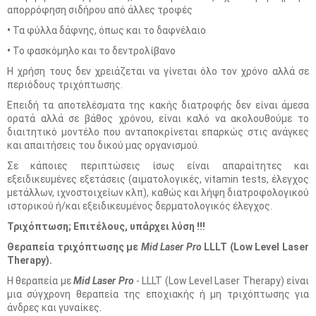
απορρόφηση σιδήρου από άλλες τροφές
•
Τα φύλλα δάφνης, όπως και το δαφνέλαιο
•
Το φασκόμηλο και το δεντρολίβανο
Η χρήση τους δεν χρειάζεται να γίνεται όλο τον χρόνο αλλά σε
περιόδους τριχόπτωσης.
Επειδή τα αποτελέσματα της κακής διατροφής δεν είναι άμεσα
ορατά αλλά σε βάθος χρόνου, είναι καλό να ακολουθούμε το
διαιτητικό μοντέλο που ανταποκρίνεται επαρκώς στις ανάγκες
και απαιτήσεις του δικού μας οργανισμού.
Σε κάποιες περιπτώσεις ίσως είναι απαραίτητες και
εξειδικευμένες εξετάσεις (αιματολογικές, vitamin tests, έλεγχος
μετάλλων, ιχνοστοιχείων κλπ), καθώς και λήψη διατροφολογικού
ιστορικού ή/και εξειδικευμένος δερματολογικός έλεγχος.
Τριχόπτωση; Επιτέλους, υπάρχει λύση !!!
Θεραπεία
τριχόπτωσης
με
Mid Laser Pro
LLLT (Low Level Laser
Therapy).
Η θεραπεία με
Mid Laser Pro
- LLLT (Low Level Laser Therapy) είναι
μια σύγχρονη θεραπεία της εποχιακής ή μη τριχόπτωσης για
άνδρες και γυναίκες.