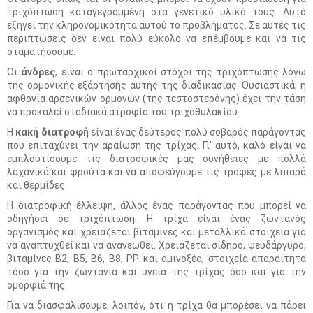
τριχόπτωση καταγεγραμμένη στα γενετικό υλικό τους. Αυτό
εξηγεί την κληρονομικότητα αυτού το προβλήματος. Σε αυτές τις
περιπτώσεις δεν είναι πολύ εύκολο να επέμβουμε και να τις
σταματήσουμε.
Οι
άνδρες
, είναι ο πρωταρχικοί στόχοι της τριχόπτωσης λόγω
της ορμονικής εξάρτησης αυτής της διαδικασίας. Ουσιαστικά, η
αφθονία αρσενικών ορμονών (της τεστοστερόνης) έχει την τάση
να προκαλεί σταδιακά ατροφία του τριχοθυλακίου.
Η
κακή διατροφή
είναι ένας δεύτερος πολύ σοβαρός παράγοντας
που επιταχύνει την αραίωση της τρίχας. Γι’ αυτό, καλό είναι να
εμπλουτίσουμε τις διατροφικές μας συνήθειες με πολλά
λαχανικά και φρούτα και να αποφεύγουμε τις τροφές με λιπαρά
και θερμίδες.
Η διατροφική έλλειψη, άλλος ένας παράγοντας που μπορεί να
οδηγήσει σε τριχόπτωση. Η τρίχα είναι ένας ζωντανός
οργανισμός και χρειάζεται βιταμίνες και μεταλλικά στοιχεία για
να αναπτυχθεί και να ανανεωθεί. Χρειάζεται σίδηρο, ψευδάργυρο,
βιταμίνες Β2, Β5, Β6, Β8, ΡΡ και αμινοξέα, στοιχεία απαραίτητα
τόσο για την ζωντάνια και υγεία της τρίχας όσο και για την
ομορφιά της.
Για να διασφαλίσουμε, λοιπόν, ότι η τρίχα θα μπορέσει να πάρει