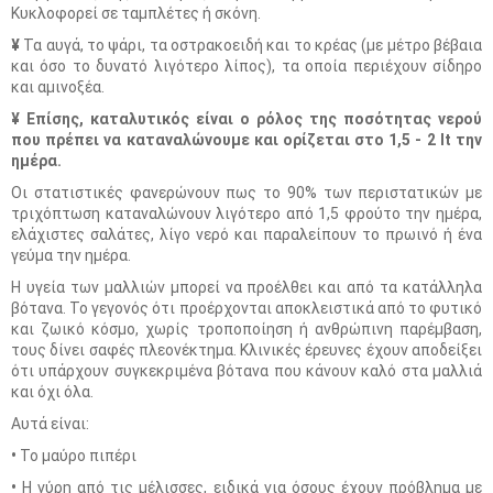
Κυκλοφορεί σε ταμπλέτες ή σκόνη.
¥
Τα αυγά, το ψάρι, τα οστρακοειδή και το κρέας (με μέτρο βέβαια
και όσο το δυνατό λιγότερο λίπος), τα οποία περιέχουν σίδηρο
και αμινοξέα.
¥ Επίσης, καταλυτικός είναι ο ρόλος της ποσότητας νερού
που πρέπει να καταναλώνουμε και ορίζεται στο 1,5 - 2 lt την
ημέρα.
Οι στατιστικές φανερώνουν πως το 90% των περιστατικών με
τριχόπτωση καταναλώνουν λιγότερο από 1,5 φρούτο την ημέρα,
ελάχιστες σαλάτες, λίγο νερό και παραλείπουν το πρωινό ή ένα
γεύμα την ημέρα.
Η υγεία των μαλλιών μπορεί να προέλθει και από τα κατάλληλα
βότανα. Το γεγονός ότι προέρχονται αποκλειστικά από το φυτικό
και ζωικό κόσμο, χωρίς τροποποίηση ή ανθρώπινη παρέμβαση,
τους δίνει σαφές πλεονέκτημα. Κλινικές έρευνες έχουν αποδείξει
ότι υπάρχουν συγκεκριμένα βότανα που κάνουν καλό στα μαλλιά
και όχι όλα.
Αυτά είναι:
•
Το μαύρο πιπέρι
•
Η γύρη από τις μέλισσες, ειδικά για όσους έχουν πρόβλημα με