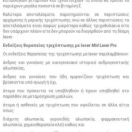
κατάλληλων βιταμινών και ιχνοστοιχίων τα οποία θα πρέπει να
περιέχουν μεγάλα ποσοστά σε βιταμίνη Ε.
Καλύτερα αποτελέσματα παρατηρούνται σε περιπτώσεις
αρχόμενης ή μερικής τριχόπτωσης, ενώ σε άλλες περιπτώσεις τα
αποτελέσματα είναι σαφώς μικρότερα καθώς τριχοθυλάκια είτε
δεν υπάρχουν πλέον είτε δεν μπορούν να διεγερθούν από τη δέσμη
laser.
Ενδείξεις θεραπείας τριχόπτωσης με laser
Mid Laser Pro
Οι ενδείξεις θεραπείας της τριχόπτωσης με laser περιλαμβάνουν:
άνδρες και γυναίκες με οικογενειακό ιστορικό ανδρογενετικής
αλωπεκίας,
άνδρες και γυναίκες που ήδη εμφανίζουν τριχόπτωση και
βρίσκονται υπό αγωγή ή όχι,
άτομα που πρόκειται να υποβληθούν ή έχουν υποβληθεί στο
παρελθόν σε μεταμόσχευση μαλλιών,
άτομα ή ασθενείς με τριχόπτωση που οφείλεται σε άλλα αίτια
όπως:
διάχυτη αλωπεκία, γυροειδής αλωπεκία, φαρμακευτική
αλωπεκία, χημειοθεραπεία κλπ) καθώς και