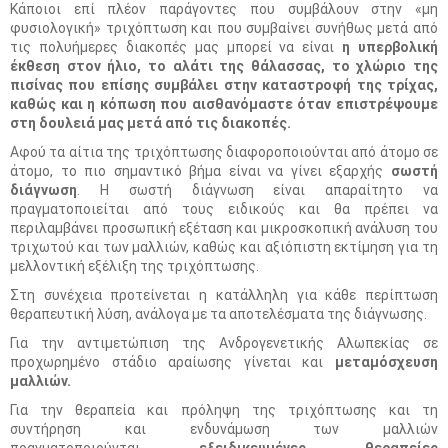
Κάποιοι επί πλέον παράγοντες που συμβάλουν στην «μη
φυσιολογική» τριχόπτωση και που συμβαίνει συνήθως μετά από
τις πολυήμερες διακοπές μας μπορεί να είναι
η υπερβολική
έκθεση στον ήλιο, το αλάτι της θάλασσας, το χλώριο της
πισίνας που επίσης συμβάλει στην καταστροφή της τρίχας,
καθώς και η κόπωση που αισθανόμαστε όταν επιστρέψουμε
στη δουλειά μας μετά από τις διακοπές.
Αφού τα αίτια της τριχόπτωσης διαφοροποιούνται από άτομο σε
άτομο, το πιο σημαντικό βήμα είναι να γίνει εξαρχής
σωστή
διάγνωση
. Η σωστή διάγνωση είναι απαραίτητο να
πραγματοποιείται από τους ειδικούς και θα πρέπει να
περιλαμβάνει προσωπική εξέταση και μικροσκοπική ανάλυση του
τριχωτού και των μαλλιών, καθώς και αξιόπιστη εκτίμηση για τη
μελλοντική εξέλιξη της τριχόπτωσης.
Στη συνέχεια προτείνεται η κατάλληλη για κάθε περίπτωση
θεραπευτική λύση, ανάλογα με τα αποτελέσματα της διάγνωσης.
Για την αντιμετώπιση της Ανδρογενετικής Αλωπεκίας σε
προχωρημένο στάδιο αραίωσης γίνεται και
μεταμόσχευση
μαλλιών.
Για την θεραπεία και πρόληψη της τριχόπτωσης και τη
συντήρηση και ενδυνάμωση των μαλλιών