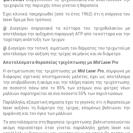
τριχοφυΐα της περιοχής όπου γίνεται η θεραπεία.
Έχει κλινικά τεκμηριωθεί (από το έτος 1962) ότι η ενέργεια του
laser δρα με δύο τρόπους:
@
Διεγείρει ενεργειακά τα κύτταρα του τριχοθυλακίου με
αποτέλεσμα την αυξημένη παραγωγή ATP από τα κύτταρα και την
ταχύτερη ανάπτυξη των τριχών.
@
Διεγείρει την τοπική αιμάτωση του δέρματος του τριχωτού με
αποτέλεσμα την αύξηση της τρίχας σε μήκος και σε διάμετρο.
Αποτελέσματα θεραπείας τριχόπτωσης με
Mid Laser Pro
Η αντιμετώπιση της τριχόπτωσης με
Mid Laser Pro
, σύμφωνα με
διάφορες σχετικές επιστημονικές μελέτες, έχει ως αποτέλεσμα
την επιβράδυνση ή ακόμη και την πλήρη παύση της τριχόπτωσης
σε ποσοστό πάνω από το 85% των ατόμων, ενώ φύτρες νέων
μαλλιών παρατηρείται σε ένα ποσοστό 55% των περιπτώσεων.
Παράλληλα, εξαιρετική σημασία έχει το γεγονός ότι η θεραπεία με
laser αυξάνει τη διάμετρο της τρίχας, επομένως βελτιώνει την
εμφάνιση και τον όγκο των μαλλιών.
Τα αποτελέσματα στη θεραπεία τριχόπτωσης βελτιστοποιούνται
ακόμη περισσότερο όταν γίνεται παράλληλη χρήση laser και