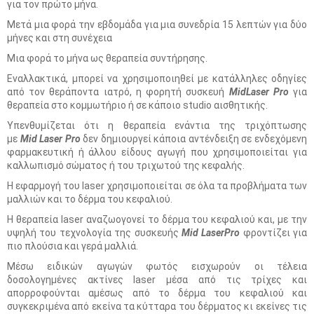
για τον πρώτο μήνα.
Μετά μια φορά την εβδομάδα για μια συνεδρία 15 λεπτών για δύο
μήνες και στη συνέχεια
Μια φορά το μήνα ως θεραπεία συντήρησης.
Εναλλακτικά, μπορεί να χρησιμοποιηθεί με κατάλληλες οδηγίες
από τον θεράποντα ιατρό, η φορητή συσκευή
MidLaser Pro
για
θεραπεία στο κομμωτήριο ή σε κάποιο studio αισθητικής.
Υπενθυμίζεται ότι η θεραπεία ενάντια της τριχόπτωσης
με
Mid Laser Pro
δεν δημιουργεί κάποια αντένδειξη σε ενδεχόμενη
φαρμακευτική ή άλλου είδους αγωγή που χρησιμοποιείται για
καλλωπισμό σώματος ή του τριχωτού της κεφαλής.
Η εφαρμογή του laser χρησιμοποιείται σε όλα τα προβλήματα των
μαλλιών και το δέρμα του κεφαλιού.
Η θεραπεία laser αναζωογονεί το δέρμα του κεφαλιού και, με την
υψηλή του τεχνολογία της συσκευής
Mid LaserPro
φροντίζει για
πιο πλούσια και γερά μαλλιά.
Μέσω ειδικών αγωγών φωτός εισχωρούν οι τέλεια
δοσολογημένες ακτίνες laser μέσα από τις τρίχες και
απορροφούνται αμέσως από το δέρμα του κεφαλιού και
συγκεκριμένα από εκείνα τα κύτταρα του δέρματος κι εκείνες τις