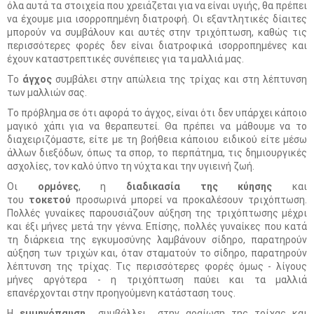
όλα αυτά τα στοιχεία που χρειάζεται για να είναι υγιής, θα πρέπει
να έχουμε μια ισορροπημένη διατροφή. Οι εξαντλητικές δίαιτες
μπορούν να συμβάλουν και αυτές στην τριχόπτωση, καθώς τις
περισσότερες φορές δεν είναι διατροφικά ισορροπημένες και
έχουν καταστρεπτικές συνέπειες για τα μαλλιά μας.
Το
άγχος
συμβάλει στην απώλεια της τρίχας και στη λέπτυνση
των μαλλιών σας.
Το πρόβλημα σε ότι αφορά το άγχος, είναι ότι δεν υπάρχει κάποιο
μαγικό χάπι για να θεραπευτεί. Θα πρέπει να μάθουμε να το
διαχειριζόμαστε, είτε με τη βοήθεια κάποιου ειδικού είτε μέσω
άλλων διεξόδων, όπως τα σπορ, το περπάτημα, τις δημιουργικές
ασχολίες, τον καλό ύπνο τη νύχτα και την υγιεινή ζωή.
Οι
ορμόνες
, η
διαδικασία της κύησης
και
του
τοκετού
προσωρινά μπορεί να προκαλέσουν τριχόπτωση.
Πολλές γυναίκες παρουσιάζουν αύξηση της τριχόπτωσης μέχρι
και έξι μήνες μετά την γέννα. Επίσης, πολλές γυναίκες που κατά
τη διάρκεια της εγκυμοσύνης λαμβάνουν σίδηρο, παρατηρούν
αύξηση των τριχών και, όταν σταματούν το σίδηρο, παρατηρούν
λέπτυνση της τρίχας. Τις περισσότερες φορές όμως - λίγους
μήνες αργότερα - η τριχόπτωση παύει και τα μαλλιά
επανέρχονται στην προηγούμενη κατάσταση τους.
Η
εμμηνόπαυση
συμβάλλει στην αραίωση της τρίχας και