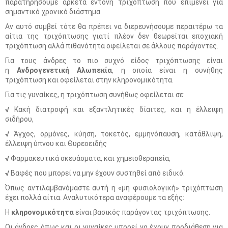
παρατηρήσουμε αρκετά έντονη τριχόπτωση που επιμένει για
σημαντικό χρονικό διάστημα.
Αν αυτό συμβεί τότε θα πρέπει να διερευνήσουμε περαιτέρω τα
αίτια της τριχόπτωσης γιατί πλέον δεν θεωρείται εποχιακή
τριχόπτωση αλλά πιθανότητα οφείλεται σε άλλους παράγοντες.
Για τους άνδρες το πιο συχνό είδος τριχόπτωσης είναι
η
Ανδρογενετική Αλωπεκία
, η οποία είναι η συνήθης
τριχόπτωση και οφείλεται στην κληρονομικότητα.
Για τις γυναίκες, η τριχόπτωση συνήθως οφείλεται σε:
√
Κακή διατροφή και εξαντλητικές δίαιτες, και η έλλειψη
σιδήρου,
√
Άγχος, ορμόνες, κύηση, τοκετός, εμμηνόπαυση, κατάθλιψη,
έλλειψη ύπνου και Θυρεοειδής
√
Φαρμακευτικά σκευάσματα, και χημειοθεραπεία,
√
Βαφές που μπορεί να μην έχουν συστηθεί από ειδικό.
Όπως αντιλαμβανόμαστε αυτή η «μη φυσιολογική» τριχόπτωση
έχει πολλά αίτια. Αναλυτικότερα αναφέρουμε τα εξής:
Η
κληρονομικότητα
είναι βασικός παράγοντας τριχόπτωσης.
Οι άνδρες όπως και οι γυναίκες μπορεί να έχουν προδιάθεση για