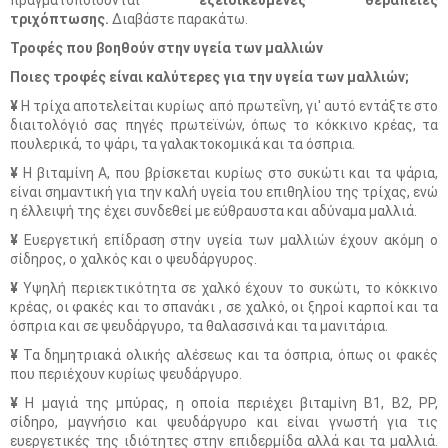
πραγματοποιούνται
εξειδικευμένες θεραπείες
τριχόπτωσης.
Διαβάστε παρακάτω.
Τροφές που βοηθούν στην υγεία των μαλλιών
Ποιες τροφές είναι καλύτερες για την υγεία των μαλλιών;
¥
Η τρίχα αποτελείται κυρίως από πρωτεΐνη, γι' αυτό εντάξτε στο
διαιτολόγιό σας πηγές πρωτεϊνών, όπως το κόκκινο κρέας, τα
πουλερικά, το ψάρι, τα γαλακτοκομικά και τα όσπρια.
¥
Η βιταμίνη Α, που βρίσκεται κυρίως στο συκώτι και τα ψάρια,
είναι σημαντική για την καλή υγεία του επιθηλίου της τρίχας, ενώ
η έλλειψή της έχει συνδεθεί με εύθραυστα και αδύναμα μαλλιά.
¥
Ευεργετική επίδραση στην υγεία των μαλλιών έχουν ακόμη ο
σίδηρος, ο χαλκός και ο ψευδάργυρος.
¥
Υψηλή περιεκτικότητα σε χαλκό έχουν το συκώτι, το κόκκινο
κρέας, οι φακές και το σπανάκι , σε χαλκό, οι ξηροί καρποί και τα
όσπρια και σε ψευδάργυρο, τα θαλασσινά και τα μανιτάρια.
¥
Τα δημητριακά ολικής αλέσεως και τα όσπρια, όπως οι φακές
που περιέχουν κυρίως ψευδάργυρο.
¥
Η μαγιά της μπύρας, η οποία περιέχει βιταμίνη Β1, Β2, ΡΡ,
σίδηρο, μαγνήσιο και ψευδάργυρο και είναι γνωστή για τις
ευεργετικές της ιδιότητες στην επιδερμίδα αλλά και τα μαλλιά.